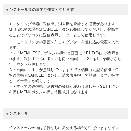
インストール後の重要な作業となります。
モニタリング機器に送信機、消去機を登録する必要があります。
MTJ-2XBKの場合はCANCELボタンも登録してください。登録す
ることでパソコンに送信表示データーとして使用します。
１・モニタリングの裏蓋を外しアダプターを差し込み電源を入れ
ます。
２・「MENU ESC」ボタンを押すと画面に「E1 FrEq」が表示さ
れます。次に上下 (▲)ボタンを使い画面に「E2 rEgT」を表示させ
SETボタンを押します。
３・画面に「１」が点滅していますので送信機（丸型送信機・角
型送信機※CANCELボタン）、消去機を押して登録します。押す
と「ピー音」が鳴ります。
４・すべての送信機、消去機の登録が終わりましたらSETボタン
を押しMENUボタンを押し待機状態になります。
インストール
インストール画面は予告なしに変更する場合がございますがイン