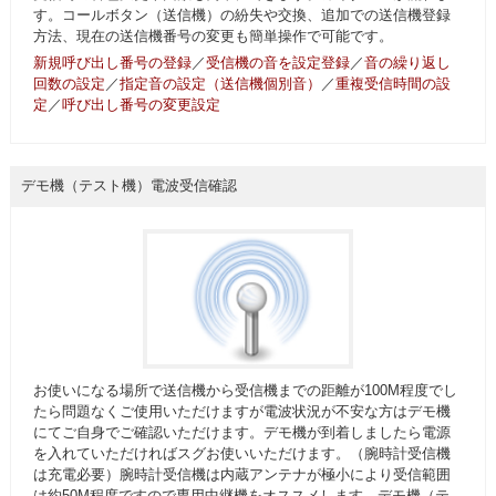
す。コールボタン（送信機）の紛失や交換、追加での送信機登録
方法、現在の送信機番号の変更も簡単操作で可能です。
新規呼び出し番号の登録
／
受信機の音を設定登録
／
音の繰り返し
回数の設定
／
指定音の設定（送信機個別音）
／
重複受信時間の設
定
／
呼び出し番号の変更設定
デモ機（テスト機）電波受信確認
お使いになる場所で送信機から受信機までの距離が100M程度でし
たら問題なくご使用いただけますが電波状況が不安な方はデモ機
にてご自身でご確認いただけます。デモ機が到着しましたら電源
を入れていただければスグお使いいただけます。（腕時計受信機
は充電必要）腕時計受信機は内蔵アンテナが極小により受信範囲
は約50M程度ですので専用中継機をオススメします。デモ機（テ