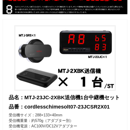
品名：MTJ-23JC-2XBK送信機1台中継機セット
品番：cordlesschimesolt07-23JCSR2X01
受信機サイズ：288×133×40mm
受信機重量：約570g（アダプター別）
受信機電源：AC100V/DC12Vアダプター