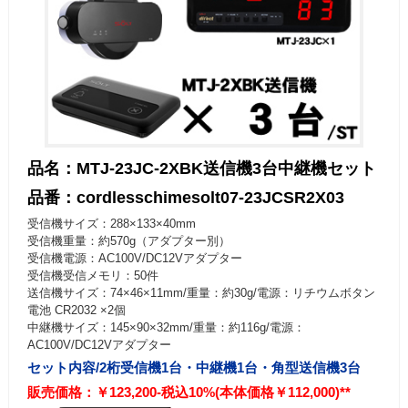
品名：MTJ-23JC-2XBK送信機3台中継機セット
品番：cordlesschimesolt07-23JCSR2X03
受信機サイズ：288×133×40mm
受信機重量：約570g（アダプター別）
受信機電源：AC100V/DC12Vアダプター
受信機受信メモリ：50件
送信機サイズ：74×46×11mm/重量：約30g/電源：リチウムボタン
電池 CR2032 ×2個
中継機サイズ：145×90×32mm/重量：約116g/電源：
AC100V/DC12Vアダプター
セット内容/2桁受信機1台・中継機1台・角型送信機3台
販売価格：￥123,200-税込10%(本体価格￥112,000)**