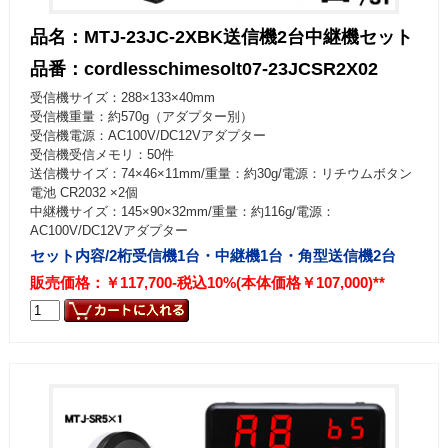
品名：MTJ-23JC-2XBK送信機2台中継機セット
品番：cordlesschimesolt07-23JCSR2X02
受信機サイズ：288×133×40mm
受信機重量：約570g（アダプター別）
受信機電源：AC100V/DC12Vアダプター
受信機受信メモリ：50件
送信機サイズ：74×46×11mm/重量：約30g/電源：リチウムボタン
電池 CR2032 ×2個
中継機サイズ：145×90×32mm/重量：約116g/電源：
AC100V/DC12Vアダプター
セット内容/2桁受信機1台・中継機1台・角型送信機2台
販売価格：￥117,700-税込10%(本体価格￥107,000)**