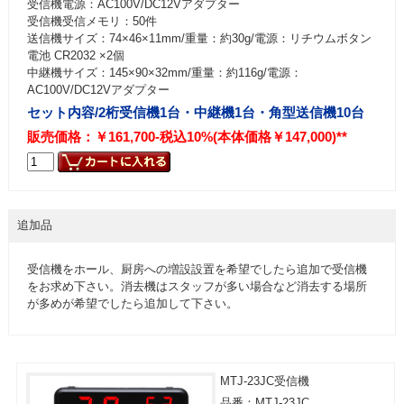
受信機電源：AC100V/DC12Vアダプター
受信機受信メモリ：50件
送信機サイズ：74×46×11mm/重量：約30g/電源：リチウムボタン
電池 CR2032 ×2個
中継機サイズ：145×90×32mm/重量：約116g/電源：
AC100V/DC12Vアダプター
セット内容/2桁受信機1台・中継機1台・角型送信機10台
販売価格：￥161,700-税込10%(本体価格￥147,000)**
追加品
受信機をホール、厨房への増設設置を希望でしたら追加で受信機
をお求め下さい。消去機はスタッフが多い場合など消去する場所
が多めが希望でしたら追加して下さい。
MTJ-23JC受信機
品番：MTJ-23JC