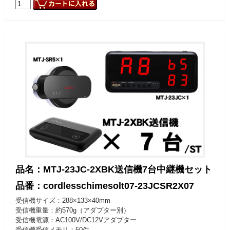
品名：MTJ-23JC-2XBK送信機7台中継機セット
品番：cordlesschimesolt07-23JCSR2X07
受信機サイズ：288×133×40mm
受信機重量：約570g（アダプター別）
受信機電源：AC100V/DC12Vアダプター
受信機受信メモリ：50件