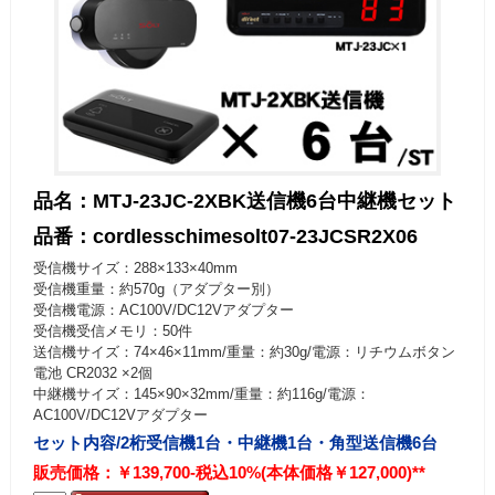
品名：MTJ-23JC-2XBK送信機6台中継機セット
品番：cordlesschimesolt07-23JCSR2X06
受信機サイズ：288×133×40mm
受信機重量：約570g（アダプター別）
受信機電源：AC100V/DC12Vアダプター
受信機受信メモリ：50件
送信機サイズ：74×46×11mm/重量：約30g/電源：リチウムボタン
電池 CR2032 ×2個
中継機サイズ：145×90×32mm/重量：約116g/電源：
AC100V/DC12Vアダプター
セット内容/2桁受信機1台・中継機1台・角型送信機6台
販売価格：￥139,700-税込10%(本体価格￥127,000)**