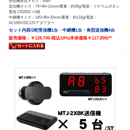
受信機受信メモリ：50件
送信機サイズ：74×46×11mm/重量：約30g/電源：リチウムボタン
電池 CR2032 ×2個
中継機サイズ：145×90×32mm/重量：約116g/電源：
AC100V/DC12Vアダプター
セット内容/2桁受信機1台・中継機1台・角型送信機4台
販売価格：￥128,700-税込10%(本体価格￥117,000)**