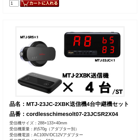
品名：MTJ-23JC-2XBK送信機4台中継機セット
品番：cordlesschimesolt07-23JCSR2X04
受信機サイズ：288×133×40mm
受信機重量：約570g（アダプター別）
受信機電源：AC100V/DC12Vアダプター