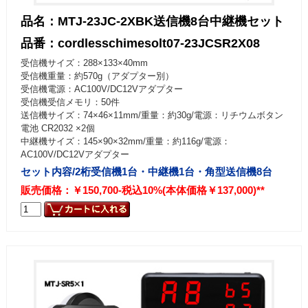
品名：MTJ-23JC-2XBK送信機8台中継機セット
品番：cordlesschimesolt07-23JCSR2X08
受信機サイズ：288×133×40mm
受信機重量：約570g（アダプター別）
受信機電源：AC100V/DC12Vアダプター
受信機受信メモリ：50件
送信機サイズ：74×46×11mm/重量：約30g/電源：リチウムボタン
電池 CR2032 ×2個
中継機サイズ：145×90×32mm/重量：約116g/電源：
AC100V/DC12Vアダプター
セット内容/2桁受信機1台・中継機1台・角型送信機8台
販売価格：￥150,700-税込10%(本体価格￥137,000)**