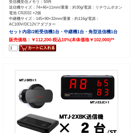
受信機受信メモリ：50件
送信機サイズ：74×46×11mm/重量：約30g/電源：リチウムボタン
電池 CR2032 ×2個
中継機サイズ：145×90×32mm/重量：約116g/電源：
AC100V/DC12Vアダプター
セット内容/2桁受信機1台・中継機1台・角型送信機1台
販売価格：￥112,200-税込10%(本体価格￥102,000)**