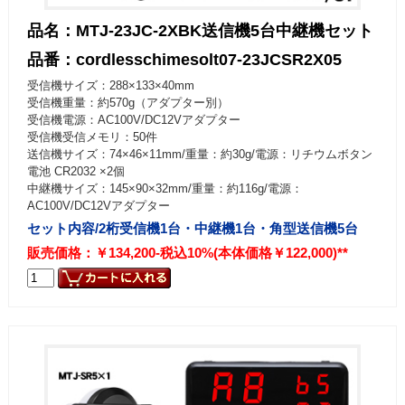
品名：MTJ-23JC-2XBK送信機5台中継機セット
品番：cordlesschimesolt07-23JCSR2X05
受信機サイズ：288×133×40mm
受信機重量：約570g（アダプター別）
受信機電源：AC100V/DC12Vアダプター
受信機受信メモリ：50件
送信機サイズ：74×46×11mm/重量：約30g/電源：リチウムボタン
電池 CR2032 ×2個
中継機サイズ：145×90×32mm/重量：約116g/電源：
AC100V/DC12Vアダプター
セット内容/2桁受信機1台・中継機1台・角型送信機5台
販売価格：￥134,200-税込10%(本体価格￥122,000)**