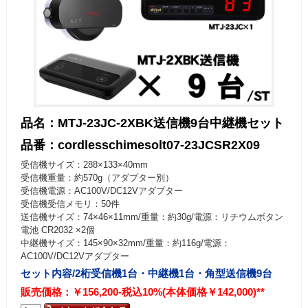
品名：MTJ-23JC-2XBK送信機9台中継機セット
品番：cordlesschimesolt07-23JCSR2X09
受信機サイズ：288×133×40mm
受信機重量：約570g（アダプター別）
受信機電源：AC100V/DC12Vアダプター
受信機受信メモリ：50件
送信機サイズ：74×46×11mm/重量：約30g/電源：リチウムボタン
電池 CR2032 ×2個
中継機サイズ：145×90×32mm/重量：約116g/電源：
AC100V/DC12Vアダプター
セット内容/2桁受信機1台・中継機1台・角型送信機9台
販売価格：￥156,200-税込10%(本体価格￥142,000)**